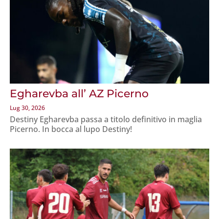
Egharevba all’ AZ Picerno
Lug 30, 2026
Destiny Egharevba passa a titolo definitivo in maglia
Picerno. In bocca al lupo Destiny!