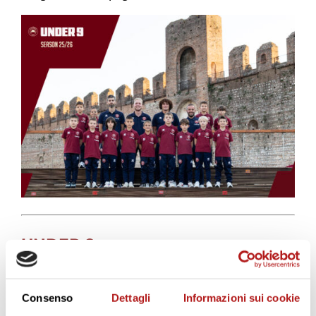
UNDER 8
Allenatori:
Nicolò De Rossi
e
Cristian Anzeliero
Consenso
Dettagli
Informazioni sui cookie