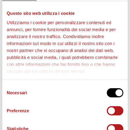
Questo sito web utilizza i cookie
Utilizziamo i cookie per personalizzare contenuti ed
annunci, per fornire funzionalità dei social media e per
analizzare il nostro traffico. Condividiamo inoltre
informazioni sul modo in cui utilizzi il nostro sito con i
nostri partner che si occupano di analisi dei dati web,
pubblicità e social media, i quali potrebbero combinarle
con altre informazioni che hai fornito loro o che hanno
raccolto dal tuo utilizzo dei loro servizi.
UNDER 7
Selezione
Necessari
Allenatore:
Stefano Rizzo, Fabrizio Marchiorello
e
del
Michele Pettenon
consenso
Preferenze
Statistiche