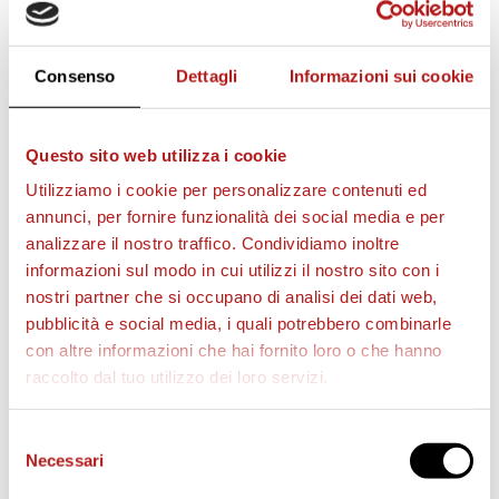
14ª GIORNATA |
CITTADELLA
– HELLAS VERONA
2 –
1
(Miottello, Longo)
15ª GIORNATA | DOLOMITI BELLUNESI –
Consenso
Dettagli
Informazioni sui cookie
CITTADELLA
1 – 2
(Menegazzo, Azzolin)
16ª GIORNATA |
CITTADELLA
– ARZIGNANO
Questo sito web utilizza i cookie
VALCHIAMPO
1 – 1
(Cavinato)
Utilizziamo i cookie per personalizzare contenuti ed
17ª GIORNATA | VIRTUS VERONA –
CITTADELLA
0 –
annunci, per fornire funzionalità dei social media e per
1
(Pistolato)
analizzare il nostro traffico. Condividiamo inoltre
18ª GIORNATA |
CITTADELLA
– SUDTIROL
2 – 3
informazioni sul modo in cui utilizzi il nostro sito con i
(Longo, De Lazzari)
nostri partner che si occupano di analisi dei dati web,
19ª GIORNATA | TRENTO –
CITTADELLA
1 – 1
pubblicità e social media, i quali potrebbero combinarle
(Cavinato)
con altre informazioni che hai fornito loro o che hanno
20ª GIORNATA |
CITTADELLA
– VENEZIA
2 – 0
raccolto dal tuo utilizzo dei loro servizi.
(Barrientos, Cavinato)
21ª GIORNATA | L.R. VICENZA –
CITTADELLA
1 – 0
Selezione
Necessari
del
consenso