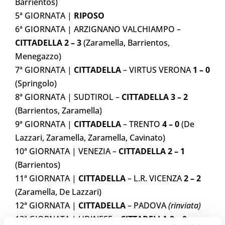
Barrientos)
5ª GIORNATA |
RIPOSO
6ª GIORNATA | ARZIGNANO VALCHIAMPO –
CITTADELLA 2 – 3
(Zaramella, Barrientos,
Menegazzo)
7ª GIORNATA |
CITTADELLA
– VIRTUS VERONA
1 – 0
(Springolo)
8ª GIORNATA | SUDTIROL –
CITTADELLA 3 – 2
(Barrientos, Zaramella)
9ª GIORNATA |
CITTADELLA
– TRENTO
4 – 0
(De
Lazzari, Zaramella, Zaramella, Cavinato)
10ª GIORNATA | VENEZIA –
CITTADELLA 2 – 1
(Barrientos)
11ª GIORNATA |
CITTADELLA
– L.R. VICENZA
2 – 2
(Zaramella, De Lazzari)
12ª GIORNATA |
CITTADELLA
– PADOVA
(rinviata)
13ª GIORNATA | UDINESE –
CITTADELLA
2 – 0