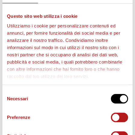
ALLO STADIO NON SI RITIRA NESSUN
ACCREDITO, SI ACCEDE AI TORNELLI DELLO
Questo sito web utilizza i cookie
STADIO CON IL BIGLIETTO STAMPATO
Utilizziamo i cookie per personalizzare contenuti ed
AUTONOMAMENTE.
annunci, per fornire funzionalità dei social media e per
analizzare il nostro traffico. Condividiamo inoltre
informazioni sul modo in cui utilizzi il nostro sito con i
nostri partner che si occupano di analisi dei dati web,
pubblicità e social media, i quali potrebbero combinarle
ACCREDITI SQUADRE (TRIBUNA
con altre informazioni che hai fornito loro o che hanno
COPERTA OVEST)
raccolto dal tuo utilizzo dei loro servizi.
Le richieste di accredito da altre squadre per
Selezione
accedere allo stadio “Pier Cesare Tombolato”
Necessari
del
vanno indirizzate alla segreteria dell’A.S. Cittadella
consenso
s.r.l.
esclusivamente
via e-mail ad
Preferenze
andrea.depoli@ascittadella.it
RICHIESTE DA INVIARE TASSATIVAMENTE ENTRO