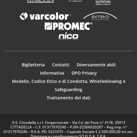
Biglietteria
Contatti
Diversamente abili
Informativa
DPO Privacy
Modello, Codice Etico e di Condotta, Whistleblowing e
Safeguarding
Trattamento dei dati
A.S. Cittadella s.r.l. Unipersonale – Via Ca’ dai Pase n° 41/B, 35013
CITTADELLA – C.F. 01317970240 – P.IVA 02306920287 – Reg.Imp. n°
01317970240 – R.E.A. PD: 0221075 – Capitale Sociale € 2.500.000,00 int.ver.
Direzione e coordinamento SO.FI.D.A. S.P.A.