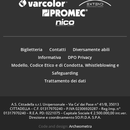
Biglietteria
Contatti
Diversamente abili
Informativa
DPO Privacy
Modello, Codice Etico e di Condotta, Whistleblowing e
Safeguarding
Trattamento dei dati
A.S. Cittadella s.r.l. Unipersonale – Via Ca’ dai Pase n° 41/B, 35013
CITTADELLA – C.F. 01317970240 – P.IVA 02306920287 – Reg.Imp. n°
01317970240 – R.E.A. PD: 0221075 – Capitale Sociale € 2.500.000,00 int.ver.
Direzione e coordinamento SO.FI.D.A. S.P.A.
Code and design:
Archeometra