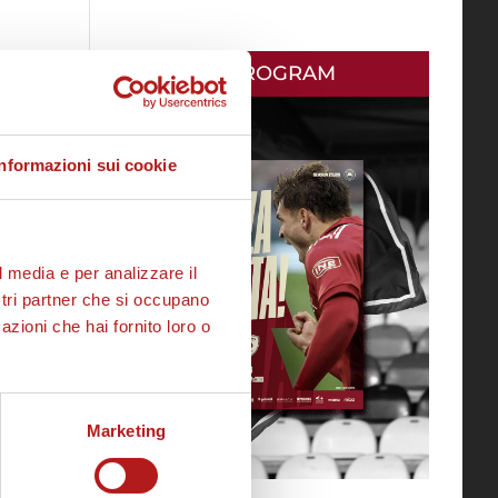
MATCH PROGRAM
Informazioni sui cookie
l media e per analizzare il
ostri partner che si occupano
azioni che hai fornito loro o
Marketing