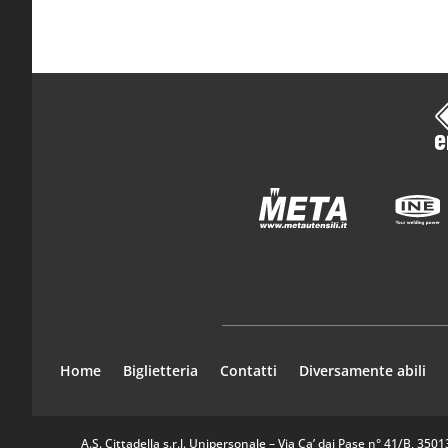
Home
Biglietteria
Contatti
Diversamente abili
A.S. Cittadella s.r.l. Unipersonale – Via Ca’ dai Pase n° 41/B, 