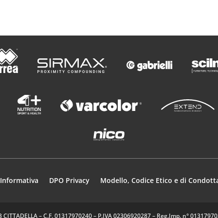
Informativa
DPO Privacy
Modello, Codice Etico e di Condott
35013 CITTADELLA – C.F. 01317970240 – P.IVA 02306920287 – Reg.Imp. n° 0131797024