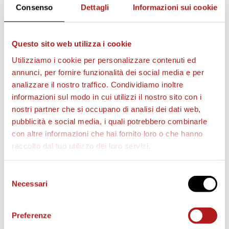
Consenso
Dettagli
Informazioni sui cookie
Questo sito web utilizza i cookie
Utilizziamo i cookie per personalizzare contenuti ed
annunci, per fornire funzionalità dei social media e per
analizzare il nostro traffico. Condividiamo inoltre
informazioni sul modo in cui utilizzi il nostro sito con i
nostri partner che si occupano di analisi dei dati web,
pubblicità e social media, i quali potrebbero combinarle
con altre informazioni che hai fornito loro o che hanno
BIGLIETTI
raccolto dal tuo utilizzo dei loro servizi.
Selezione
Necessari
del
consenso
Preferenze