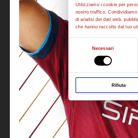
Utilizziamo i cookie per perso
nostro traffico. Condividiamo 
di analisi dei dati web, pubbl
che hanno raccolto dal tuo uti
Selezione
Necessari
del
consenso
Rifiuta