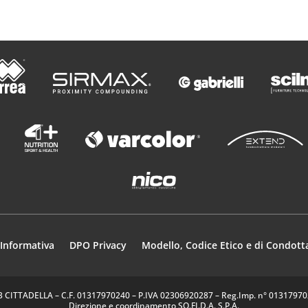
Informativa
DPO Privacy
Modello, Codice Etico e di Condott
35013 CITTADELLA – C.F. 01317970240 – P.IVA 02306920287 – Reg.Imp. n° 0131797024
Direzione e coordinamento SO.FI.D.A. S.P.A.