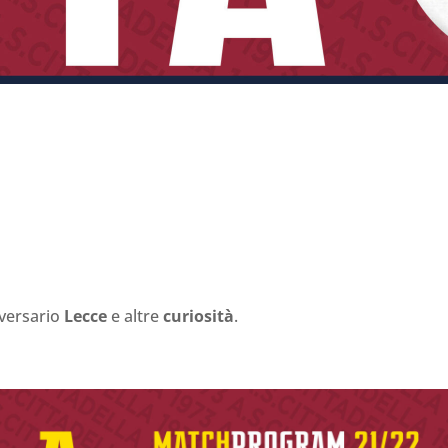
vversario
Lecce
e altre
curiosità
.