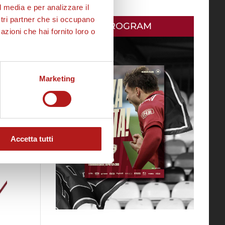
l media e per analizzare il
ostri partner che si occupano
MATCH PROGRAM
azioni che hai fornito loro o
Marketing
Accetta tutti