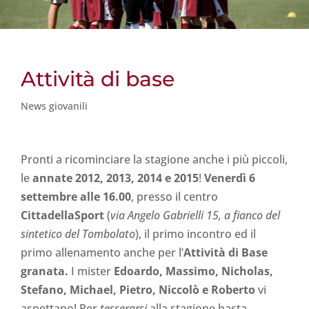
Attività di base
News giovanili
Pronti a ricominciare la stagione anche i più piccoli,
le
annate 2012, 2013, 2014 e 2015
!
Venerdì 6
settembre alle 16.00
, presso il centro
CittadellaSport
(
via Angelo Gabrielli 15, a fianco del
sintetico del Tombolato
),
il primo incontro ed il
primo allenamento anche per l’
Attività di Base
granata.
I mister
Edoardo, Massimo, Nicholas,
Stefano, Michael, Pietro, Niccolò e Roberto
vi
aspettano! Per
tesserarsi
alla stagione basta