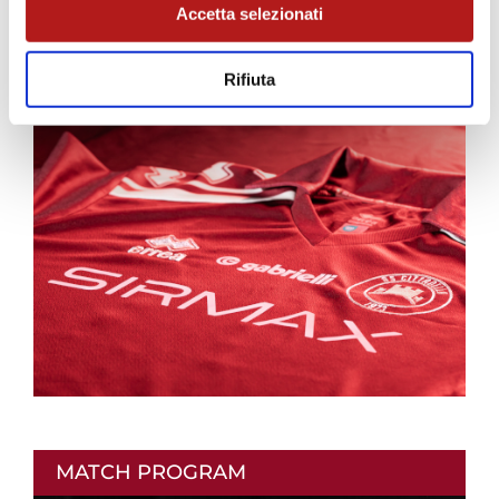
Accetta selezionati
Rifiuta
AS CITTADELLA STORE
MATCH PROGRAM