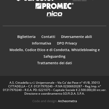
Biglietteria
Contatti
Diversamente abili
Informativa
DPO Privacy
Modello, Codice Etico e di Condotta, Whistleblowing e
Safeguarding
Trattamento dei dati
A.S. Cittadella s.r.l. Unipersonale – Via Ca’ dai Pase n° 41/B, 35013
CITTADELLA – C.F. 01317970240 – P.IVA 02306920287 – Reg.Imp. n°
01317970240 – R.E.A. PD: 0221075 – Capitale Sociale € 2.500.000,00 int.ver.
Direzione e coordinamento SO.FI.D.A. S.P.A.
Code and design:
Archeometra