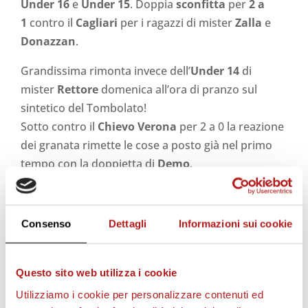
Under 16
e
Under 15
. Doppia
sconfitta
per
2 a
1
contro il
Cagliari
per i ragazzi di mister
Zalla
e
Donazzan
.
Grandissima rimonta invece dell’
Under 14
di
mister
Rettore
domenica all’ora di pranzo sul
sintetico del Tombolato!
Sotto contro il
Chievo Verona
per 2 a 0 la reazione
dei granata rimette le cose a posto già nel primo
tempo con la doppietta di
Demo
.
Nella ripresa arriva il gol vittoria di
De Zen
che
ribalta completamente la gara!
Vittoria di
carattere, bravi ragazzi!
Consenso
Dettagli
Informazioni sui cookie
IL RIEPILOGO DELLE GARE:
Questo sito web utilizza i cookie
PRIMAVERA
Utilizziamo i cookie per personalizzare contenuti ed
CITTADELLA
– PADOVA 2 – 1 (Pasha, Sguotti)