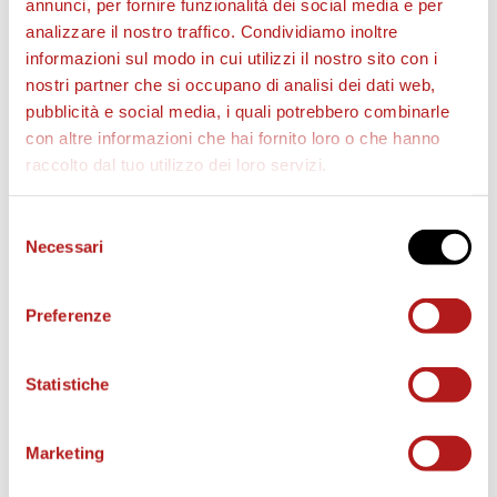
annunci, per fornire funzionalità dei social media e per
UNDER 17
analizzare il nostro traffico. Condividiamo inoltre
BOLOGNA –
CITTADELLA
0 – 2 (2 Borgo)
informazioni sul modo in cui utilizzi il nostro sito con i
nostri partner che si occupano di analisi dei dati web,
UNDER 16
pubblicità e social media, i quali potrebbero combinarle
CAGLIARI –
CITTADELLA
2 – 1 (Laino)
con altre informazioni che hai fornito loro o che hanno
raccolto dal tuo utilizzo dei loro servizi.
UNDER 15
CAGLIARI –
CITTADELLA
2 – 1 (Reato)
Selezione
Necessari
del
UNDER 14
consenso
CITTADELLA
– CHIEVO VERONA 3 – 2 (2 Demo, De
Preferenze
Zen)
Statistiche
Marketing