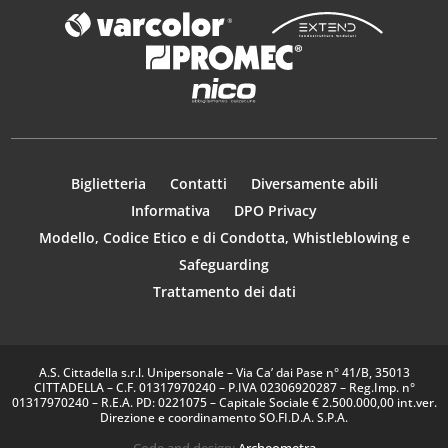
Biglietteria
Contatti
Diversamente abili
Informativa
DPO Privacy
Modello, Codice Etico e di Condotta, Whistleblowing e
Safeguarding
Trattamento dei dati
A.S. Cittadella s.r.l. Unipersonale – Via Ca’ dai Pase n° 41/B, 35013
CITTADELLA – C.F. 01317970240 – P.IVA 02306920287 – Reg.Imp. n°
01317970240 – R.E.A. PD: 0221075 – Capitale Sociale € 2.500.000,00 int.ver.
Direzione e coordinamento SO.FI.D.A. S.P.A.
Code and design:
Archeometra