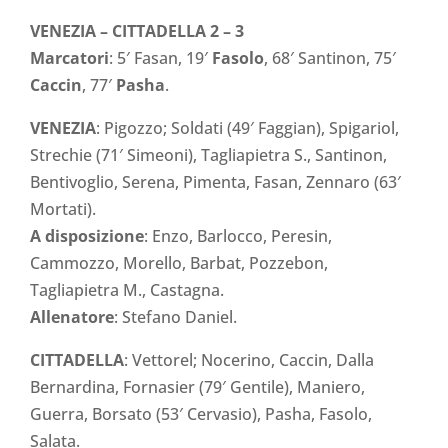
VENEZIA – CITTADELLA 2 – 3
Marcatori
: 5′ Fasan, 19′
Fasolo
, 68′ Santinon, 75′
Caccin
, 77′
Pasha
.
VENEZIA
: Pigozzo; Soldati (49′ Faggian), Spigariol,
Strechie (71′ Simeoni), Tagliapietra S., Santinon,
Bentivoglio, Serena, Pimenta, Fasan, Zennaro (63′
Mortati).
A disposizione
: Enzo, Barlocco, Peresin,
Cammozzo, Morello, Barbat, Pozzebon,
Tagliapietra M., Castagna.
Allenatore
: Stefano Daniel.
CITTADELLA
: Vettorel; Nocerino, Caccin, Dalla
Bernardina, Fornasier (79′ Gentile), Maniero,
Guerra, Borsato (53′ Cervasio), Pasha, Fasolo,
Salata.