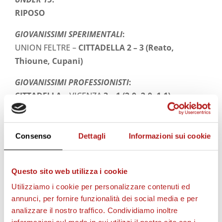
RIPOSO
GIOVANISSIMI SPERIMENTALI
:
UNION FELTRE –
CITTADELLA
2 – 3 (Reato,
Thioune, Cupani)
GIOVANISSIMI PROFESSIONISTI
:
CITTADELLA
– VICENZA
3 – 1 (2-0, 2-0, 1-1)
(2 Crestani, Meneghazzo, Radin, Meneghello)
GIOVANISSIMI PROVINCIALI
:
Consenso
Dettagli
Informazioni sui cookie
CITTADELLA
– ARCELLA
2 – 1 (Carraro, Biasin
Tommaso)
Questo sito web utilizza i cookie
Utilizziamo i cookie per personalizzare contenuti ed
annunci, per fornire funzionalità dei social media e per
STAGIONE 2026/27
analizzare il nostro traffico. Condividiamo inoltre