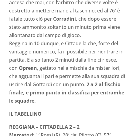
accesa che mai, con l’arbitro che diverse volte è
costretto a mettere mano al taschino; ed al 76′ è
fatale tutto ciò per
Corradini
, che dopo essere
stato ammonito soltanto un minuto prima viene
allontanato dal campo di gioco.
Reggina in 10 dunque, e Cittadella che, forte del
vantaggio numerico, fa il possibile per rientrare in
partita. E a soltanto 2 minuti dalla fine ci riesce,
con
Oprean
, gettato nella mischia da mister Iori,
che agguanta il pari e permette alla sua squadra di
uscire dal Gottardi con un punto.
2 a 2 al fischio
finale, e primo punto in classifica per entrambe
le squadre.
IL TABELLINO
REGGIANA – CITTADELLA 2 – 2
Marcatori
: 1′ Rossi (R), 28′ rig. Pilotto (C), 57′