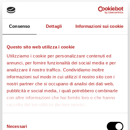
Ammoniti
: Brevini (R), Morana (C), Bassoli (R),
Badon (C), Okoduwa (C), Polloni (C), Oppizzi (C)
Consenso
Dettagli
Informazioni sui cookie
Espulsi
: Corradini (R)
Arbitro
: Sig. Catanoso
Questo sito web utilizza i cookie
Fonte: www.mondoprimavera.com
Utilizziamo i cookie per personalizzare contenuti ed
annunci, per fornire funzionalità dei social media e per
analizzare il nostro traffico. Condividiamo inoltre
Domani è già tempo di tornare in campo, a
informazioni sul modo in cui utilizzi il nostro sito con i
Tombolo
(sintetico) preliminare di
Coppa Italia
nostri partner che si occupano di analisi dei dati web,
contro il Como (
inizio ore 15.00
).
pubblicità e social media, i quali potrebbero combinarle
La vincente sfiderà la settimana prossima il
Milan
con altre informazioni che hai fornito loro o che hanno
(a Milano) nei
trentaduesimi di finale.
raccolto dal tuo utilizzo dei loro servizi.
Clicca
IL TABELLONE
per vedere
tutti gli incontri
.
Selezione
Necessari
del