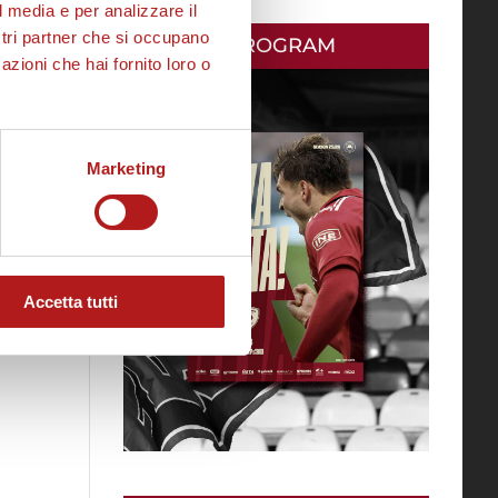
l media e per analizzare il
ostri partner che si occupano
MATCH PROGRAM
azioni che hai fornito loro o
Marketing
Accetta tutti