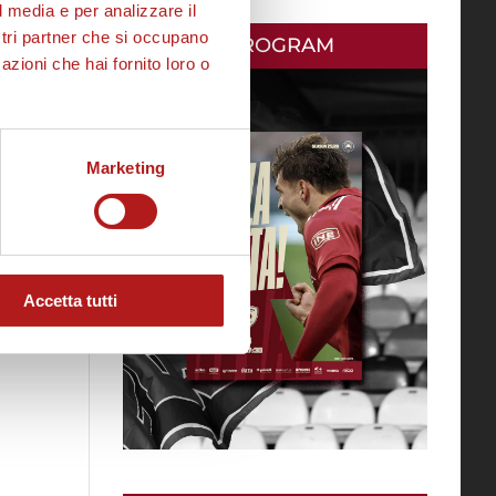
l media e per analizzare il
ostri partner che si occupano
MATCH PROGRAM
azioni che hai fornito loro o
Marketing
Accetta tutti