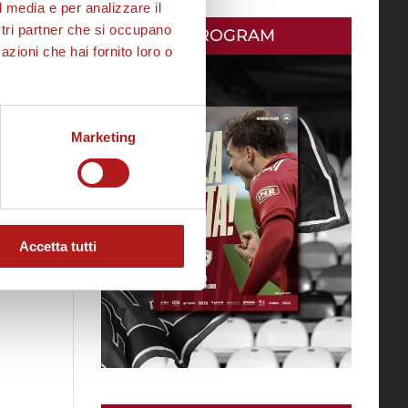
l media e per analizzare il
ostri partner che si occupano
MATCH PROGRAM
azioni che hai fornito loro o
Marketing
Accetta tutti