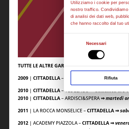
Utilizziamo i cookie per perso
nostro traffico. Condividiamo 
di analisi dei dati web, pubbl
che hanno raccolto dal tuo uti
Selezione
Necessari
del
consenso
TUTTE LE ALTRE GARE:
2009
|
CITTADELLA
– PORDENONE
⇒
domenica ore
Rifiuta
2010
|
CITTADELLA
– VEDELAGO
⇒
domenica ore 1
2010
|
CITTADELLA
– ARDISCI&SPERA
⇒
martedì or
2011
| LA ROCCA MONSELICE –
CITTADELLA
⇒
sab
2012
| ACADEMY PIAZZOLA –
CITTADELLA ⇒
venerd