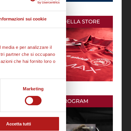
Informazioni sui cookie
AS CITTADELLA STORE
l media e per analizzare il
ostri partner che si occupano
azioni che hai fornito loro o
Marketing
MATCH PROGRAM
Accetta tutti