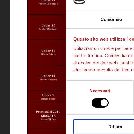
Consenso
Questo sito web utilizza i c
Utilizziamo i cookie per perso
nostro traffico. Condividiamo 
di analisi dei dati web, pubbl
che hanno raccolto dal tuo uti
Selezione
Necessari
del
consenso
Rifiuta