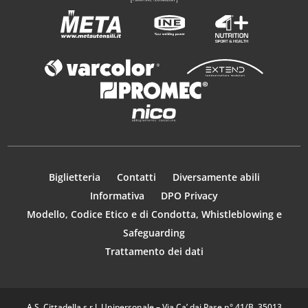
Biglietteria
Contatti
Diversamente abili
Informativa
DPO Privacy
Modello, Codice Etico e di Condotta, Whistleblowing e
Safeguarding
Trattamento dei dati
A.S. Cittadella s.r.l. Unipersonale – Via Ca’ dai Pase n° 41/B, 35013