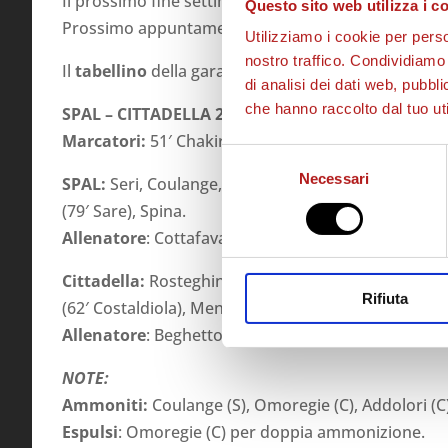
Il prossimo fine settimana, come per le prime squ
Questo sito web utilizza i c
Prossimo appuntamento per i
granata sabato 20 
Utilizziamo i cookie per perso
nostro traffico. Condividiamo 
Il
tabellino
della gara di Ferrara:
di analisi dei dati web, pubbl
che hanno raccolto dal tuo uti
SPAL – CITTADELLA 2 – 0
Marcatori:
51′ Chakir, 93’ Spina.
Selezione
Necessari
del
SPAL:
Seri, Coulange, Farcas, Salvi (46′ Martina), Es
consenso
(79′ Sare), Spina.
Allenatore
: Cottafava.
Cittadella:
Rosteghin, Cervasio, Zanella, Bozzato, 
Rifiuta
(62′ Costaldiola), Menon (78′ Volpato).
Allenatore
: Beghetto.
NOTE:
Ammoniti:
Coulange (S), Omoregie (C), Addolori (C)
Espulsi
: Omoregie (C) per doppia ammonizione.