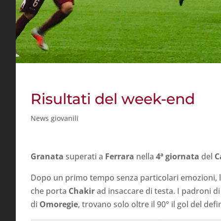
Risultati del week-end
News giovanili
Granata
superati a
Ferrara
nella
4ª giornata
del
C
Dopo un primo tempo senza particolari emozioni, 
che porta
Chakir
ad insaccare di testa. I padroni d
di
Omoregie
, trovano solo oltre il 90° il gol del def