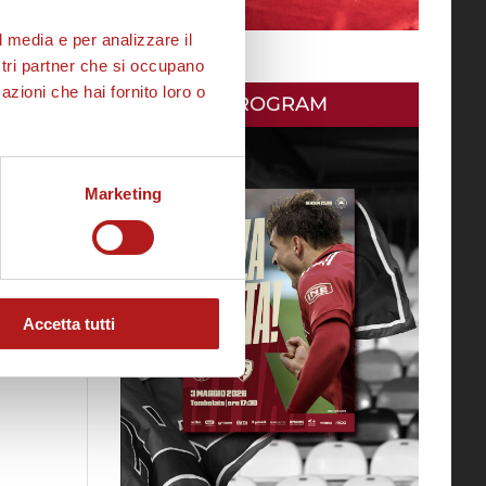
l media e per analizzare il
ostri partner che si occupano
azioni che hai fornito loro o
MATCH PROGRAM
Marketing
Accetta tutti