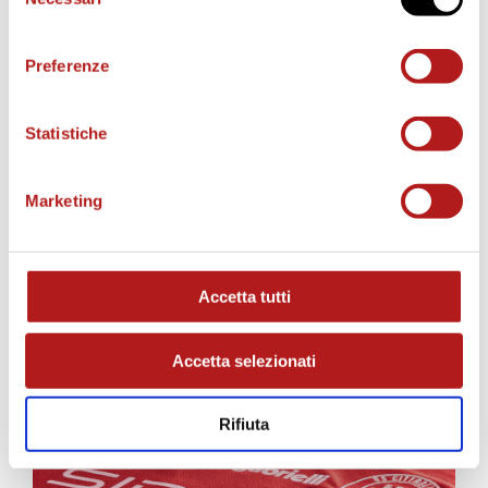
del
consenso
Preferenze
Statistiche
Marketing
AS CITTADELLA STORE
Accetta tutti
Accetta selezionati
Rifiuta