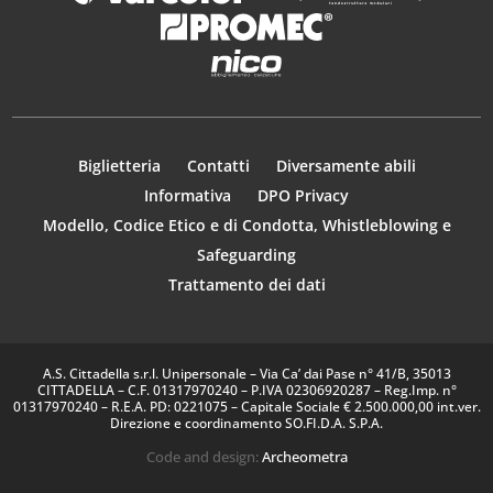
Biglietteria
Contatti
Diversamente abili
Informativa
DPO Privacy
Modello, Codice Etico e di Condotta, Whistleblowing e
Safeguarding
Trattamento dei dati
A.S. Cittadella s.r.l. Unipersonale – Via Ca’ dai Pase n° 41/B, 35013
CITTADELLA – C.F. 01317970240 – P.IVA 02306920287 – Reg.Imp. n°
01317970240 – R.E.A. PD: 0221075 – Capitale Sociale € 2.500.000,00 int.ver.
Direzione e coordinamento SO.FI.D.A. S.P.A.
Code and design:
Archeometra