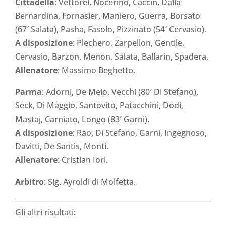
Cittadella
: Vettorel, Nocerino, Caccin, Dalla
Bernardina, Fornasier, Maniero, Guerra, Borsato
(67′ Salata), Pasha, Fasolo, Pizzinato (54′ Cervasio).
A disposizione
: Plechero, Zarpellon, Gentile,
Cervasio, Barzon, Menon, Salata, Ballarin, Spadera.
Allenatore
: Massimo Beghetto.
Parma
: Adorni, De Meio, Vecchi (80′ Di Stefano),
Seck, Di Maggio, Santovito, Patacchini, Dodi,
Mastaj, Carniato, Longo (83′ Garni).
A disposizione
: Rao, Di Stefano, Garni, Ingegnoso,
Davitti, De Santis, Monti.
Allenatore
: Cristian Iori.
Arbitro
: Sig. Ayroldi di Molfetta.
Gli altri risultati: