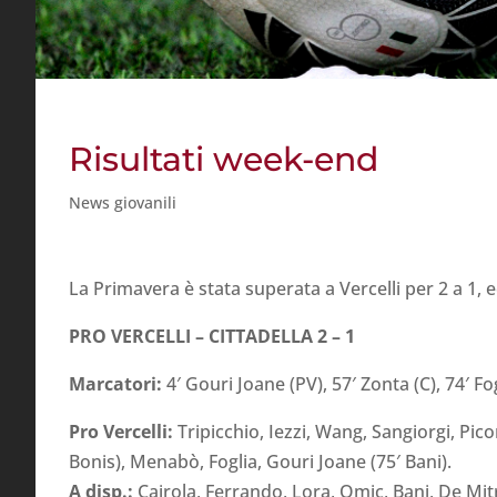
Risultati week-end
News giovanili
La Primavera è stata superata a Vercelli per 2 a 1, e
PRO VERCELLI – CITTADELLA 2 – 1
Marcatori:
4′ Gouri Joane (PV), 57′ Zonta (C), 74′ Fog
Pro Vercelli:
Tripicchio, Iezzi, Wang, Sangiorgi, Pic
Bonis), Menabò, Foglia, Gouri Joane (75′ Bani).
A disp.:
Cairola, Ferrando, Lora, Omic, Bani, De Mitr