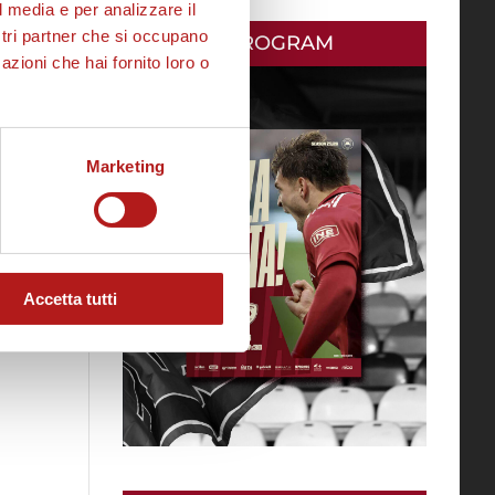
l media e per analizzare il
ostri partner che si occupano
MATCH PROGRAM
azioni che hai fornito loro o
Marketing
Accetta tutti