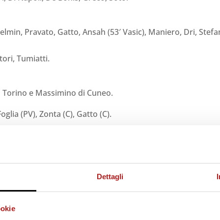
Selmin, Pravato, Gatto, Ansah (53′ Vasic), Maniero, Dri, Stefa
tori, Tumiatti.
 di Torino e Massimino di Cuneo.
lia (PV), Zonta (C), Gatto (C).
o:
Dettagli
ookie