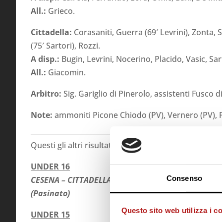
All.:
Grieco.
Cittadella:
Corasaniti, Guerra (69′ Levrini), Zonta, 
(75′ Sartori), Rozzi.
A disp.:
Bugin, Levrini, Nocerino, Placido, Vasic, Sar
All.:
Giacomin.
Arbitro:
Sig. Gariglio di Pinerolo, assistenti Fusco
Note:
ammoniti Picone Chiodo (PV), Vernero (PV), Fog
Questi gli altri risultati in gare ufficiali di campionat
UNDER 16
Consenso
CESENA – CITTADELLA 3 – 1
(Pasinato)
Questo sito web utilizza i c
UNDER 15