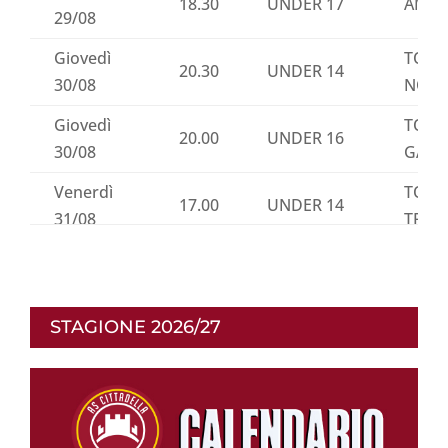
18.30
UNDER 17
AMIC
29/08
Giovedì
TORN
20.30
UNDER 14
30/08
NOVE
Giovedì
TORN
20.00
UNDER 16
30/08
GALL
Venerdì
TORN
17.00
UNDER 14
31/08
TRIS
Sabato
TORN
9.30
UNDER 14
1/09
TRIS
Sabato
TORN
STAGIONE 2026/27
15.30
UNDER 14
1/09
TRIS
Sabato
16.00
PRIMAVERA
AMIC
1/09