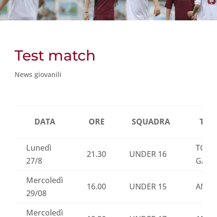
Test match
News giovanili
DATA
ORE
SQUADRA
TIP
Lunedì
TORN
21.30
UNDER 16
27/8
GALL
Mercoledì
16.00
UNDER 15
AMIC
29/08
Mercoledì