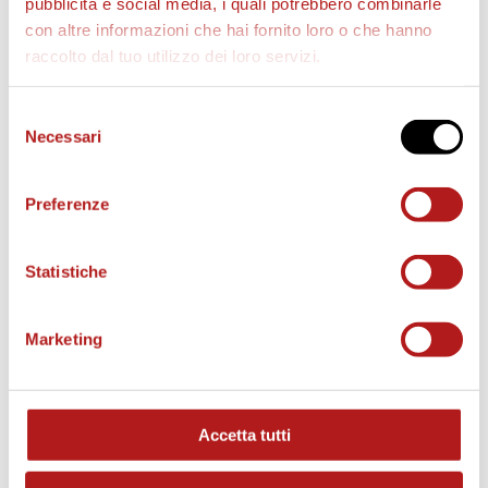
pubblicità e social media, i quali potrebbero combinarle
con altre informazioni che hai fornito loro o che hanno
raccolto dal tuo utilizzo dei loro servizi.
AS CITTADELLA STORE
Selezione
Necessari
del
consenso
Preferenze
Statistiche
Marketing
Accetta tutti
MATCH PROGRAM