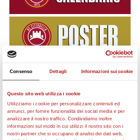
Domenica
11.30
UNDER 17
AMIC
2/09
Domenica
10.00
UNDER 15
AMIC
2/09
Consenso
Dettagli
Informazioni sui cookie
BIGLIETTI
Questo sito web utilizza i cookie
Utilizziamo i cookie per personalizzare contenuti ed
annunci, per fornire funzionalità dei social media e per
analizzare il nostro traffico. Condividiamo inoltre
informazioni sul modo in cui utilizzi il nostro sito con i
nostri partner che si occupano di analisi dei dati web,