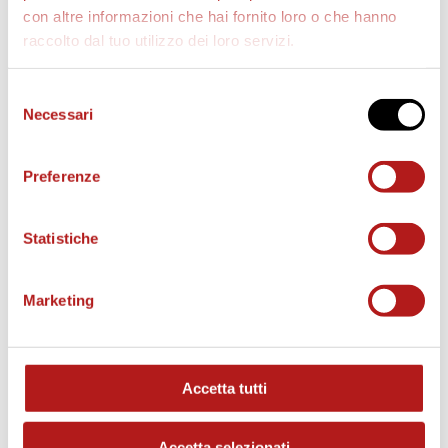
con altre informazioni che hai fornito loro o che hanno
raccolto dal tuo utilizzo dei loro servizi.
AS CITTADELLA STORE
Selezione
Necessari
del
consenso
Preferenze
Statistiche
Marketing
Accetta tutti
MATCH PROGRAM
Accetta selezionati