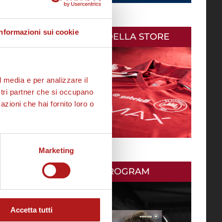
Informazioni sui cookie
AS CITTADELLA STORE
l media e per analizzare il
ostri partner che si occupano
azioni che hai fornito loro o
Marketing
MATCH PROGRAM
Accetta tutti