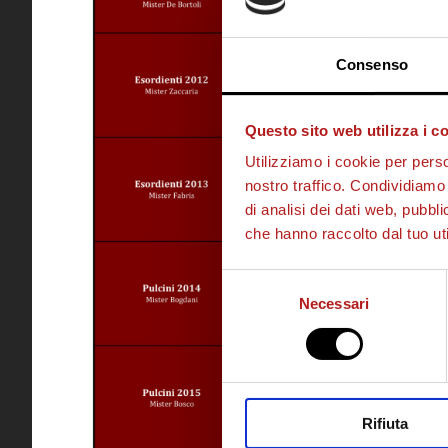
Consenso
Questo sito web utilizza i c
Utilizziamo i cookie per perso
nostro traffico. Condividiamo 
di analisi dei dati web, pubbl
che hanno raccolto dal tuo uti
Selezione
Necessari
del
consenso
Rifiuta