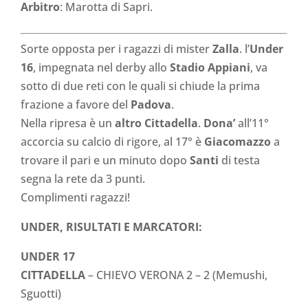
Arbitro
: Marotta di Sapri.
Sorte opposta per i ragazzi di mister
Zalla
. l’
Under
16
, impegnata nel derby allo
Stadio Appiani
, va
sotto di due reti con le quali si chiude la prima
frazione a favore del
Padova
.
Nella ripresa è un
altro Cittadella
.
Dona’
all’11°
accorcia su calcio di rigore, al 17° è
Giacomazzo
a
trovare il pari e un minuto dopo
Santi
di testa
segna la rete da 3 punti.
Complimenti ragazzi!
UNDER, RISULTATI E MARCATORI:
UNDER 17
CITTADELLA
– CHIEVO VERONA
2 – 2 (Memushi,
Sguotti)