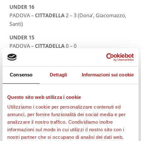
UNDER 16
PADOVA –
CITTADELLA
2 – 3 (Dona’, Giacomazzo,
Santi)
UNDER 15
PADOVA –
CITTADELLA
0 – 0
UNDER 14
CITTADELLA
– LIVENTINA 4 – 0 (Demo, Omoregie, 2
Consenso
Dettagli
Informazioni sui cookie
Radin)
Questo sito web utilizza i cookie
Utilizziamo i cookie per personalizzare contenuti ed
STAGIONE 2026/27
annunci, per fornire funzionalità dei social media e per
analizzare il nostro traffico. Condividiamo inoltre
informazioni sul modo in cui utilizzi il nostro sito con i
nostri partner che si occupano di analisi dei dati web,