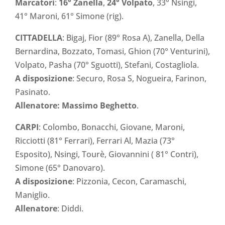
Marcatori
:
16° Zanella
,
24° Volpato
, 33° Nsingi,
41° Maroni, 61° Simone (rig).
CITTADELLA
: Bigaj, Fior (89° Rosa A), Zanella, Della
Bernardina, Bozzato, Tomasi, Ghion (70° Venturini),
Volpato, Pasha (70° Sguotti), Stefani, Costagliola.
A
disposizione
: Securo, Rosa S, Nogueira, Farinon,
Pasinato.
Allenatore: Massimo Beghetto
.
CARPI
: Colombo, Bonacchi, Giovane, Maroni,
Ricciotti (81° Ferrari), Ferrari Al, Mazia (73°
Esposito), Nsingi, Tourè, Giovannini ( 81° Contri),
Simone (65° Danovaro).
A disposizione
: Pizzonia, Cecon, Caramaschi,
Maniglio.
Allenatore
: Diddi.