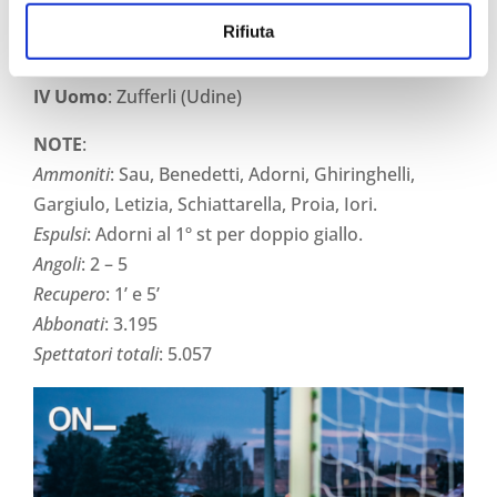
ARBITRO
: Niccolò
BARONI
(Firenze)
Rifiuta
Assistenti
: Tardino (Milano) e Muto (Torre
Annunziata)
IV Uomo
: Zufferli (Udine)
NOTE
:
Ammoniti
: Sau, Benedetti, Adorni, Ghiringhelli,
Gargiulo, Letizia, Schiattarella, Proia, Iori.
Espulsi
: Adorni al 1º st per doppio giallo.
Angoli
: 2 – 5
Recupero
: 1’ e 5
’
Abbonati
: 3.195
Spettatori totali
: 5.057