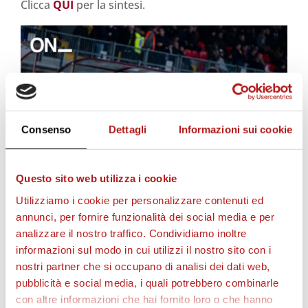
Clicca
QUI
per la sintesi.
Consenso
Dettagli
Informazioni sui cookie
Questo sito web utilizza i cookie
Utilizziamo i cookie per personalizzare contenuti ed
annunci, per fornire funzionalità dei social media e per
Il
tabellino del match
:
analizzare il nostro traffico. Condividiamo inoltre
informazioni sul modo in cui utilizzi il nostro sito con i
CITTADELLA – BENEVENTO 1 – 2
nostri partner che si occupano di analisi dei dati web,
Marcatori:
25′ st Moncini, 30’ st Iori (rig.), 41’ st
pubblicità e social media, i quali potrebbero combinarle
Maggio
con altre informazioni che hai fornito loro o che hanno