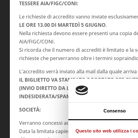
TESSERE AIA/FIGC/CONI:
Le richieste di accredito vanno inviate esclusivame
LE
ORE 13.00 DI MARTEDÌ 5 GIUGNO
.
Nella richiesta devono essere presenti una copia d
AIA/FIGC/CONI.
Si ricorda che il numero di accrediti è limitato e la
richieste che perverranno oltre i termini sopraindic
L’accredito verrà inviato alla mail dalla quale arriva 
IL BIGLIETTO VA STAMPATO E PORTATO PER ENTR
(INVIO DIRETTO DA LISTICKET, VERIFICARE L’A
INDESIDERATA/SPAM)
SOCIETÀ:
Consenso
Verranno concessi accrediti per società di
Serie A, 
Data la limitata capienza dell’impianto per questa 
Questo sito web utilizza i c