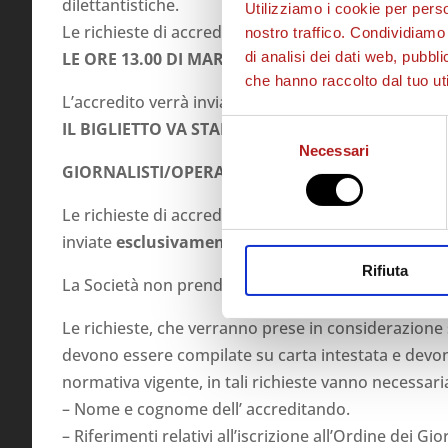
dilettantistiche.
Utilizziamo i cookie per perso
Le richieste di accredito vanno inviate esclusivame
nostro traffico. Condividiamo 
LE
ORE 13.00 DI MARTEDÌ 5 GIUGNO
.
di analisi dei dati web, pubbl
che hanno raccolto dal tuo uti
L’accredito verrà inviato alla mail dalla quale arriva 
IL BIGLIETTO VA STAMPATO E PORTATO PER ENTR
Selezione
Necessari
del
GIORNALISTI/OPERATORI E FOTOGRAFI:
consenso
Le richieste di accredito alla Tribuna Stampa dell
inviate
esclusivamente
via e-mail a
stampa@ascitt
Rifiuta
La Società non prenderà in considerazione le richie
Le richieste, che verranno prese in considerazione s
devono essere compilate su carta intestata e devono
normativa vigente, in tali richieste vanno necessari
– Nome e cognome dell’ accreditando.
– Riferimenti relativi all’iscrizione all’Ordine dei Gior