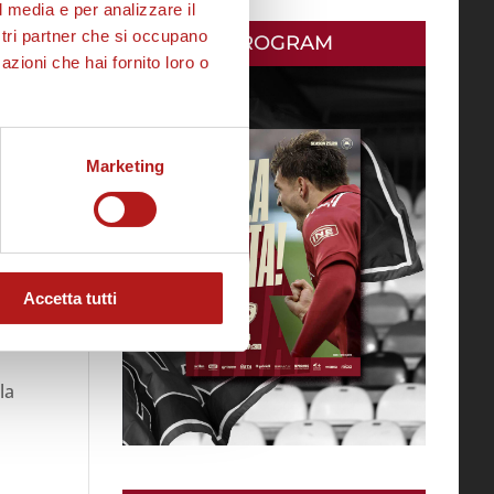
l media e per analizzare il
ostri partner che si occupano
MATCH PROGRAM
azioni che hai fornito loro o
Marketing
Accetta tutti
la