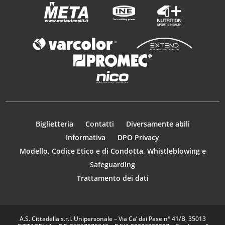
Biglietteria
Contatti
Diversamente abili
Informativa
DPO Privacy
Modello, Codice Etico e di Condotta, Whistleblowing e
Safeguarding
Trattamento dei dati
A.S. Cittadella s.r.l. Unipersonale – Via Ca’ dai Pase n° 41/B, 35013