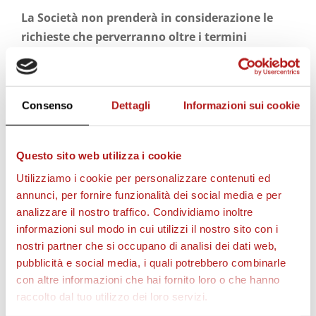
La Società non prenderà in considerazione le
richieste che perverranno oltre i termini
sopraindicati.
Le richieste, che verranno prese in considerazione
sulla base della disponibilità dei posti in tribuna
Consenso
Dettagli
Informazioni sui cookie
stampa, devono essere compilate su carta
intestata e devono essere firmate dal direttore
Questo sito web utilizza i cookie
della testata. Nel rispetto della normativa vigente,
Utilizziamo i cookie per personalizzare contenuti ed
in tali richieste vanno necessariamente indicati:
annunci, per fornire funzionalità dei social media e per
– Nome e cognome dell’ accreditando.
analizzare il nostro traffico. Condividiamo inoltre
– Riferimenti relativi all’iscrizione all’Ordine dei
informazioni sul modo in cui utilizzi il nostro sito con i
Giornalisti.
nostri partner che si occupano di analisi dei dati web,
– N° del documento di riconoscimento.
pubblicità e social media, i quali potrebbero combinarle
– Data e luogo di nascita dell’ accreditando.
con altre informazioni che hai fornito loro o che hanno
raccolto dal tuo utilizzo dei loro servizi.
Il giorno della gara troverete
biglietto + PASS sala