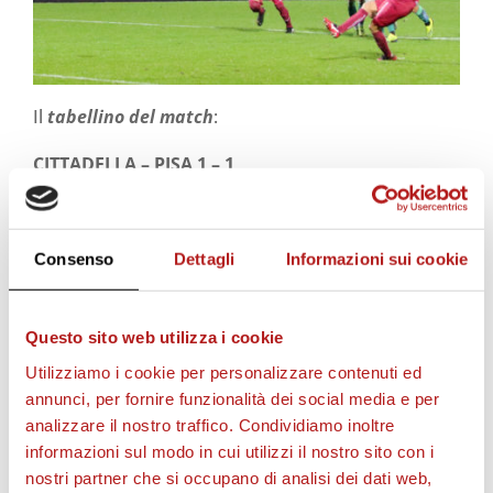
Il
tabellino del match
:
CITTADELLA – PISA 1 – 1
Marcatori:
43’
pt
Pinato, 30’ st Iori (rig.)
CITTADELLA
: Paleari; Ghiringhelli, Perticone,
Consenso
Dettagli
Informazioni sui cookie
Adorni, Benedetti; Vita, Iori (C), Branca (25’ st
Luppi); D’Urso (35’ st Proia), Diaw, De Marchi (18’ st
Rosafio).
Questo sito web utilizza i cookie
A DISPOSIZIONE
: Maniero, Mora, Camigliano,
Utilizziamo i cookie per personalizzare contenuti ed
Bussaglia, Panico, Frare, Ventola, Pavan, Celar.
annunci, per fornire funzionalità dei social media e per
Allenatore: Roberto Venturato
analizzare il nostro traffico. Condividiamo inoltre
informazioni sul modo in cui utilizzi il nostro sito con i
PISA
: Gori, Birindelli (27’ st Ingrosso), Siega,
nostri partner che si occupano di analisi dei dati web,