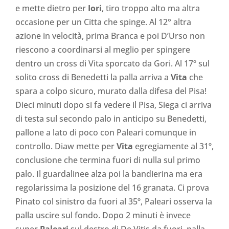
e mette dietro per
Iori
, tiro troppo alto ma altra
occasione per un Citta che spinge. Al 12° altra
azione in velocità, prima Branca e poi D’Urso non
riescono a coordinarsi al meglio per spingere
dentro un cross di Vita sporcato da Gori. Al 17º sul
solito cross di Benedetti la palla arriva a
Vita
che
spara a colpo sicuro, murato dalla difesa del Pisa!
Dieci minuti dopo si fa vedere il Pisa, Siega ci arriva
di testa sul secondo palo in anticipo su Benedetti,
pallone a lato di poco con Paleari comunque in
controllo. Diaw mette per
Vita
egregiamente al 31º,
conclusione che termina fuori di nulla sul primo
palo. Il guardalinee alza poi la bandierina ma era
regolarissima la posizione del 16 granata. Ci prova
Pinato col sinistro da fuori al 35º, Paleari osserva la
palla uscire sul fondo. Dopo 2 minuti è invece
super
Paleari
sul destro di De Vitis da fuori, palla