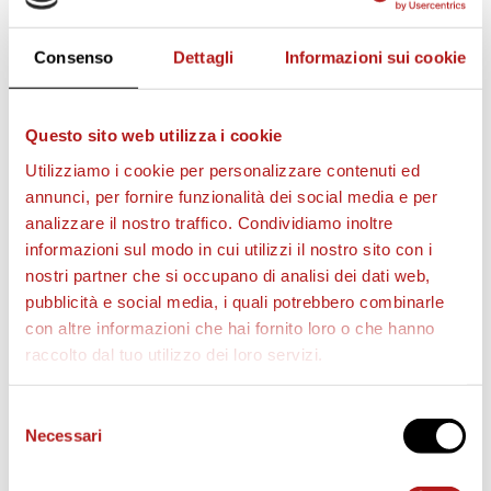
ALLENATORE
:
Filippo Inzaghi.
Consenso
Dettagli
Informazioni sui cookie
CITTADELLA
: Paleari; Mora, Camigliano, Adorni,
Ghiringhelli; Proia (12′ st D’Urso), Iori (C), Branca;
Panico (15′ st De Marchi); Diaw, Vrioni (1′ st Luppi).
Questo sito web utilizza i cookie
A DISPOSIZIONE
: Maniero, Benedetti, Drudi,
Utilizziamo i cookie per personalizzare contenuti ed
Gargiulo, Pavan, Celar.
annunci, per fornire funzionalità dei social media e per
ALLENATORE: Roberto Venturato.
analizzare il nostro traffico. Condividiamo inoltre
informazioni sul modo in cui utilizzi il nostro sito con i
ARBITRO
: Gianluca Aureliano (Bologna).
nostri partner che si occupano di analisi dei dati web,
ASSISTENTI
: Dei Giudici (Latina) e Cangiano
pubblicità e social media, i quali potrebbero combinarle
(Napoli).
con altre informazioni che hai fornito loro o che hanno
IV UOMO
: Robilotta (Sala Consilina).
raccolto dal tuo utilizzo dei loro servizi.
NOTE
:
Selezione
Ammoniti
: Diaw, Volta
Necessari
del
Espulsi
: nessuno
consenso
Angoli
: 5 – 3