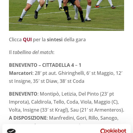
Clicca
QUI
per la
sintesi
della gara
Il
tabellino del match
:
BENEVENTO –
CITTADELLA
4
–
1
Marcatori
: 28′ pt aut. Ghiringhelli, 6′ st Maggio, 12′
st Insigne, 35′ st Diaw, 38′ st Coda
BENEVENTO
: Montipò, Letizia, Del Pinto (23′ pt
Improta), Caldirola, Tello, Coda, Viola, Maggio (C),
Volta, Insigne (33′ st Kragl), Sau (21′ st Armenteros).
A DISPOSIZIONE
: Manfredini, Gori, Rillo, Sanogo,
Tuia, Gyamfi, Di Serio, Antei, Vokic.