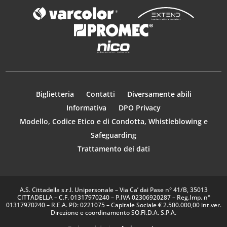
Biglietteria
Contatti
Diversamente abili
Informativa
DPO Privacy
Modello, Codice Etico e di Condotta, Whistleblowing e
Safeguarding
Trattamento dei dati
A.S. Cittadella s.r.l. Unipersonale – Via Ca’ dai Pase n° 41/B, 35013
CITTADELLA – C.F. 01317970240 – P.IVA 02306920287 – Reg.Imp. n°
01317970240 – R.E.A. PD: 0221075 – Capitale Sociale € 2.500.000,00 int.ver.
Direzione e coordinamento SO.FI.D.A. S.P.A.