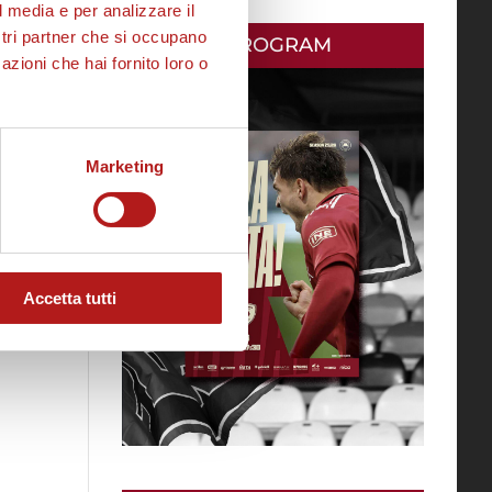
l media e per analizzare il
ostri partner che si occupano
MATCH PROGRAM
azioni che hai fornito loro o
Marketing
Accetta tutti