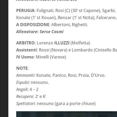
PERUGIA
: Fulignati, Rosi (C) (30’ st Capone), Sgarb
Konate (1’ st Kouan), Benzar (1’ st Nzita), Falzerano,
A DISPOSIZIONE
: Albertoni, Righetti.
Allenatore: Serse Cosmi
ARBITRO
: Lorenzo
ILLUZZI
(Molfetta)
Assistenti
: Rossi (Novara) e Lombardo (Cinisello B
IV Uomo
: Minelli (Varese)
NOTE
:
Ammoniti
: Konate, Panico, Rosi, Proia, D’Urso.
Espulsi
: nessuno.
Angoli
: 4 – 2
Recupero
: 2’ e 6
’
Spettatori
: nessuno (gara a porte chiuse)