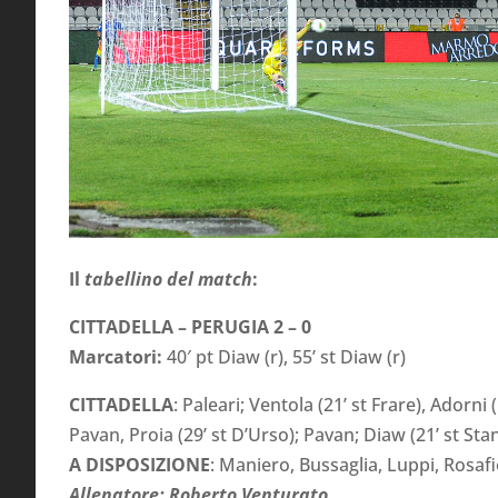
Il
tabellino del match
:
CITTADELLA – PERUGIA 2 – 0
Marcatori:
40′ pt Diaw (r), 55’ st Diaw (r)
CITTADELLA
: Paleari; Ventola (21’ st Frare), Adorni 
Pavan, Proia (29’ st D’Urso); Pavan; Diaw (21’ st Sta
A DISPOSIZIONE
: Maniero, Bussaglia, Luppi, Rosafi
Allenatore: Roberto Venturato