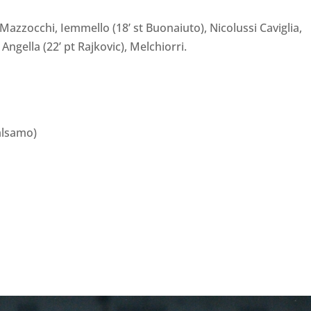
i, Mazzocchi, Iemmello (18’ st Buonaiuto), Nicolussi Caviglia,
 Angella (22’ pt Rajkovic), Melchiorri.
alsamo)