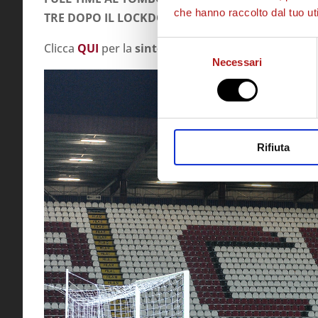
che hanno raccolto dal tuo uti
TRE DOPO IL LOCKDOW, SI CONTIUNA A SOGNAR
Selezione
Clicca
QUI
per la
sintesi
della gara.
Necessari
del
consenso
Rifiuta