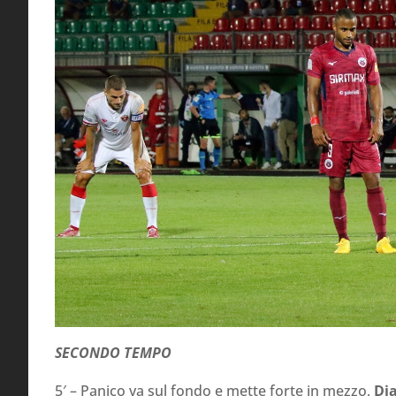
SECONDO TEMPO
5′ – Panico va sul fondo e mette forte in mezzo,
Di