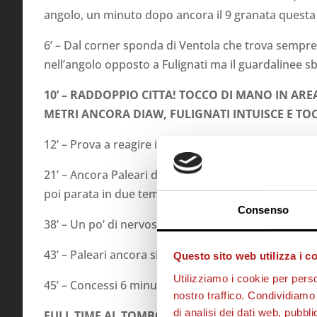
angolo, un minuto dopo ancora il 9 granata questa
6’ – Dal corner sponda di Ventola che trova sempre 
nell’angolo opposto a Fulignati ma il guardalinee s
10’ – RADDOPPIO CITTA! TOCCO DI MANO IN AREA
METRI ANCORA DIAW, FULIGNATI INTUISCE E TO
12’ – Prova a reagire il Perugia, colpo di testa di M
21’ – Ancora Paleari decisivo, Falzerano a tu per t
poi parata in due tempi!
Consenso
38’ – Un po’ di nervosismo e qualche pericolo in ar
43’ – Paleari ancora sicurissimo coi guantoni sul de
Questo sito web utilizza i c
Utilizziamo i cookie per perso
45’ – Concessi 6 minuti di recupero!
nostro traffico. Condividiamo 
di analisi dei dati web, pubbl
FULL TIME AL TOMBOLATO! QUALCHE PERICOLO IN