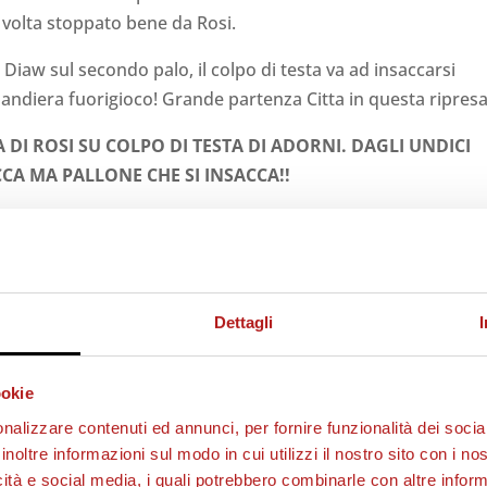
 volta stoppato bene da Rosi.
Diaw sul secondo palo, il colpo di testa va ad insaccarsi
bandiera fuorigioco! Grande partenza Citta in questa ripresa
 DI ROSI SU COLPO DI TESTA DI ADORNI. DAGLI UNDICI
CCA MA PALLONE CHE SI INSACCA!!
elchiorri che però si termina sopra la traversa.
u col portiere granata ma non si passa! Sempre la manona e
Dettagli
ea ma i granata controllano il match.
stro da fuori di Falzerano.
ookie
nalizzare contenuti ed annunci, per fornire funzionalità dei socia
inoltre informazioni sul modo in cui utilizzi il nostro sito con i n
icità e social media, i quali potrebbero combinarle con altre inform
 AREA DI PALEARI MA IL CITTADELLA C’È ECCOME. TRE 