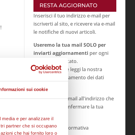
RESTA AGGIORNATO
Inserisci il tuo indirizzo e-mail per
iscriverti al sito, e ricevere via e-mail
!
le notifiche di nuovi articoli.
Useremo la tua mail SOLO per
inviarti aggiornamenti
per ogni
articolo pubblicato.
Prima di inviare leggi la nostra
politica su
trattamento dei dati
personali
.
Informazioni sui cookie
Invieremo una mail all'indirizzo che
inserirai per confermare la tua
iscrizione
l media e per analizzare il
ostri partner che si occupano
ho letto l'informativa
azioni che hai fornito loro o
SU