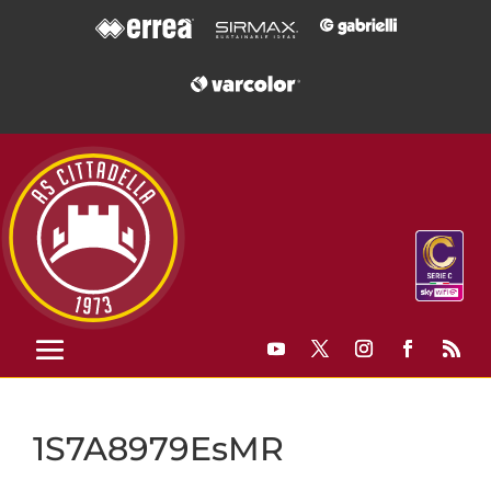
1S7A8979EsMR