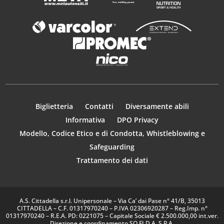
Biglietteria
Contatti
Diversamente abili
Informativa
DPO Privacy
Modello, Codice Etico e di Condotta, Whistleblowing e
Safeguarding
Trattamento dei dati
A.S. Cittadella s.r.l. Unipersonale – Via Ca’ dai Pase n° 41/B, 35013
CITTADELLA – C.F. 01317970240 – P.IVA 02306920287 – Reg.Imp. n°
01317970240 – R.E.A. PD: 0221075 – Capitale Sociale € 2.500.000,00 int.ver.
Direzione e coordinamento SO.FI.D.A. S.P.A.