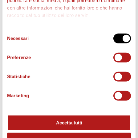
pubblicità e social media, i quali potrebbero combinarle
con altre informazioni che hai fornito loro o che hanno
raccolto dal tuo utilizzo dei loro servizi.
AS CITTADELLA STORE
Selezione
Necessari
del
consenso
Preferenze
Statistiche
Marketing
Accetta tutti
MATCH PROGRAM