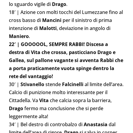
lo sguardo vigile di
Drago
.
18′ | Azione con molti tocchi del Lumezzane fino al
cross basso di
Mancini
per il sinistro di prima
intenzione di
Malotti
, deviazione in angolo di
Maniero
.
22′ | GOOOOOL, SEMPRE RABBI! Discesa a
destra di Vita che crossa, pasticciano Drago e
Gallea, sul pallone vagante si avventa Rabbi che
a porta praticamente vuota spinge dentro la
rete del vantaggio!
30′ |
Stivanello
stende
Falcinelli
al limite dell’area.
Calcio di punizione molto interessante per il
Cittadella. Va
Vita
che calcia sopra la barriera,
Drago
fermo ma conclusione che si perde
leggermente alta!
34′ | Bel destro di controbalzo di
Anastasia
dal
limite dell’area di rigore,
Drago
si salva in corner.