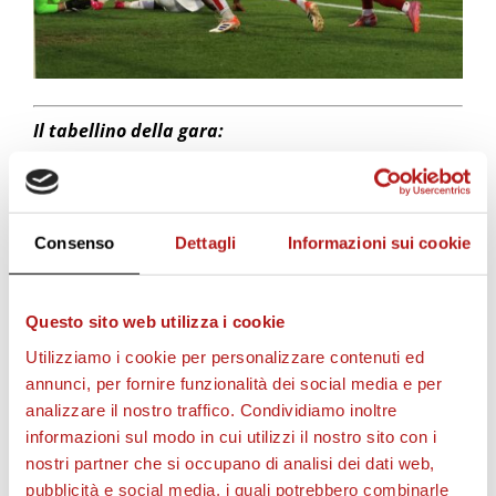
Il tabellino della gara:
CITTADELLA – LUMEZZANE 1 – 0
Marcatori
: 22′ Rabbi
Consenso
Dettagli
Informazioni sui cookie
CITTADELLA (5-3-2)
: Maniero; Salvi, Pavan,
Cecchetto (69′ Zilio); D’Alessio, Vita (C), Barberis (85′
Casolari), Anastasia (78′ Perretta), Rizza; Rabbi (78′
Questo sito web utilizza i cookie
Diaw), Falcinelli (85′ Gobbato).
Utilizziamo i cookie per personalizzare contenuti ed
A DISPOSIZIONE
: Saro, Angeli, Amatucci, Crialese,
annunci, per fornire funzionalità dei social media e per
Ghezzi, Redolfi, Ihnatov, Bunino, Castelli.
analizzare il nostro traffico. Condividiamo inoltre
Allenatore: Manuel Iori
informazioni sul modo in cui utilizzi il nostro sito con i
nostri partner che si occupano di analisi dei dati web,
LUMEZZANE (4-4-2)
: Drago; Moscati (C), Gallea (68′
pubblicità e social media, i quali potrebbero combinarle