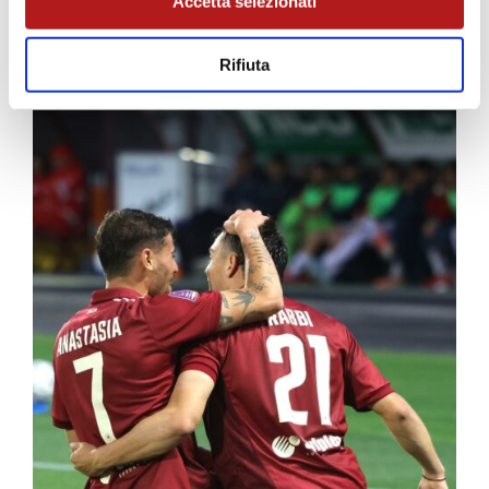
Accetta selezionati
Angoli
: 3 – 8
Recupero
: 0′ e 5′
Spettatori
: 1.290 (19 ospiti)
Rifiuta