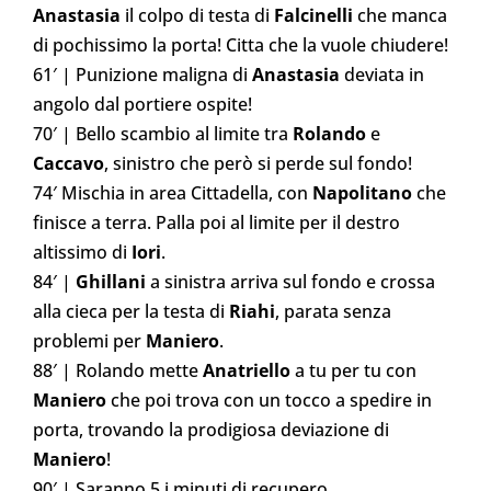
Anastasia
il colpo di testa di
Falcinelli
che manca
di pochissimo la porta! Citta che la vuole chiudere!
61′ | Punizione maligna di
Anastasia
deviata in
angolo dal portiere ospite!
70′ | Bello scambio al limite tra
Rolando
e
Caccavo
, sinistro che però si perde sul fondo!
74′ Mischia in area Cittadella, con
Napolitano
che
finisce a terra. Palla poi al limite per il destro
altissimo di
Iori
.
84′ |
Ghillani
a sinistra arriva sul fondo e crossa
alla cieca per la testa di
Riahi
, parata senza
problemi per
Maniero
.
88′ | Rolando mette
Anatriello
a tu per tu con
Maniero
che poi trova con un tocco a spedire in
porta, trovando la prodigiosa deviazione di
Maniero
!
90′ | Saranno 5 i minuti di recupero.