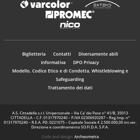
Biglietteria
Contatti
Diversamente abili
Informativa
DPO Privacy
Modello, Codice Etico e di Condotta, Whistleblowing e
Safeguarding
Trattamento dei dati
A.S. Cittadella s.r.l. Unipersonale – Via Ca’ dai Pase n° 41/B, 35013
CITTADELLA – C.F. 01317970240 – P.IVA 02306920287 – Reg.Imp. n°
01317970240 – R.E.A. PD: 0221075 – Capitale Sociale € 2.500.000,00 int.ver.
Direzione e coordinamento SO.FI.D.A. S.P.A.
Code and design:
Archeometra