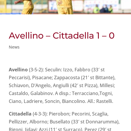
Avellino – Cittadella 1 – 0
News
Avellino
(3-5-2): Seculin: Izzo, Fabbro (33′ st
Peccarisi), Pisacane; Zappacosta (21′ st Bittante),
Schiavon, D’Angelo, Angiulli (42′ st Pizza), Millesi;
Castaldo, Galabinov. A disp.: Terracciano,Togni,
Ciano, Ladriere, Soncin, Biancolino. All.: Rastelli.
Cittadella
(4-3-3): Pierobon; Pecorini, Scaglia,
Pellizzer, Alborno; Busellato (33′ st Donnarumma),
Rigoni, Jidayi; Azzi (11′ st Surraco), Perez (29′ st