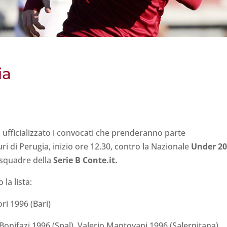
ia
 ufficializzato i convocati che prenderanno parte
uri di Perugia, inizio ore 12.30, contro la Nazionale
Under 20
5 squadre della
Serie B Conte.it.
o la lista:
ri 1996 (Bari)
onifazi 1996 (Spal), Valerio Mantovani 1996 (Salernitana),