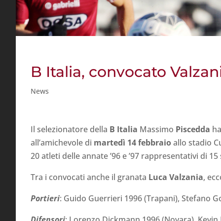
B Italia, convocato Valzan
News
Il selezionatore della
B Italia
Massimo
Piscedda
ha
all’amichevole di
martedì 14 febbraio
allo stadio C
20 atleti delle annate ’96 e ’97 rappresentativi di 1
Tra i convocati anche il granata
Luca Valzania
, ecc
Portieri
: Guido Guerrieri 1996 (Trapani), Stefano Go
Difensori
: Lorenzo Dickmann 1996 (Novara), Kevin B