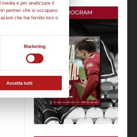
l media e per analizzare il
ostri partner che si occupano
MATCH PROGRAM
azioni che hai fornito loro o
Marketing
Accetta tutti