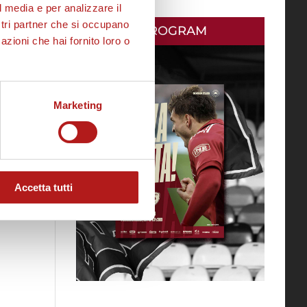
l media e per analizzare il
ostri partner che si occupano
MATCH PROGRAM
azioni che hai fornito loro o
Marketing
Accetta tutti