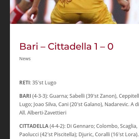
Bari – Cittadella 1 – 0
News
RETI
: 35′st Lugo
BARI
(4-3-3): Guarna; Sabelli (39′st Zanon), Ceppitel
Lugo; Joao Silva, Cani (20′st Galano), Nadarevic. A 
All. Alberti-Zavettieri
CITTADELLA
(4-4-2): Di Gennaro; Colombo, Scaglia, P
Paolucci (42′st Piscitella); Djuric, Coralli (16′st Lor