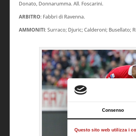
Donato, Donnarumma. All. Foscarini.
ARBITRO
: Fabbri di Ravenna.
AMMONITI
: Surraco; Djuric; Calderoni; Busellato; 
Consenso
Questo sito web utilizza i c