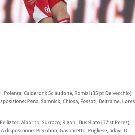
li, Polenta, Calderoni; Sciaudone, Romizi (35′pt Delvecchio),
disposizione: Pena, Samnick, Chiosa, Fossati, Beltrame, Lores
ellizzer, Alborno; Surraco, Rigoni, Busellato (37′st Perez),
a). A disposizione: Pierobon, Gasparetto, Pugliese, Jidayi, Di