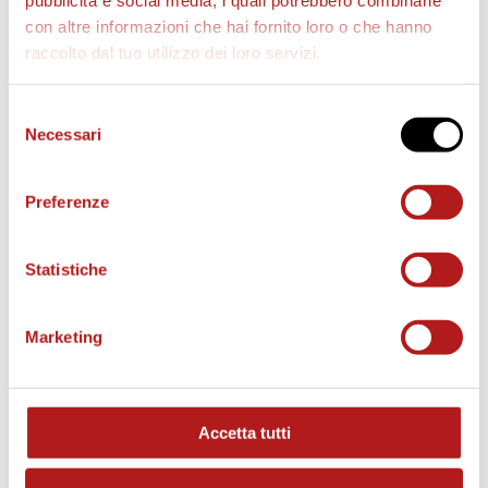
pubblicità e social media, i quali potrebbero combinarle
con altre informazioni che hai fornito loro o che hanno
raccolto dal tuo utilizzo dei loro servizi.
AS CITTADELLA STORE
Selezione
Necessari
del
consenso
Preferenze
Statistiche
Marketing
Accetta tutti
MATCH PROGRAM