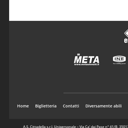
Home
Biglietteria
Contatti
Diversamente abili
A.S. Cittadella s.r.l. Unipersonale – Via Ca’ dai Pase n° 41/B, 