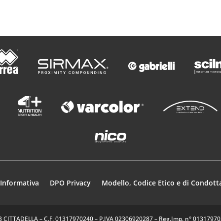
Informativa
DPO Privacy
Modello, Codice Etico e di Condott
35013 CITTADELLA – C.F. 01317970240 – P.IVA 02306920287 – Reg.Imp. n° 0131797024