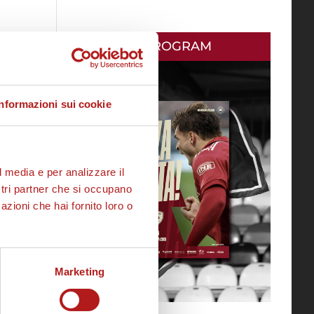
MATCH PROGRAM
Informazioni sui cookie
l media e per analizzare il
ostri partner che si occupano
azioni che hai fornito loro o
Marketing