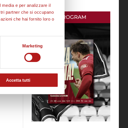
l media e per analizzare il
ostri partner che si occupano
MATCH PROGRAM
azioni che hai fornito loro o
Marketing
Accetta tutti