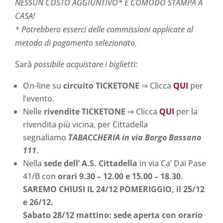
NESSUN COSTO AGGIUNTIVO* E COMODO STAMPA A
CASA!
* Potrebbero esserci delle commissioni applicate al
metodo di pagamento selezionato.
Sarà
possibile acquistare i biglietti:
On-line su
circuito TICKETONE
⇒ Clicca
QUI
per
l’evento.
Nelle
rivendite TICKETONE
⇒ Clicca
QUI
per la
rivendita più vicina, per Cittadella
segnaliamo
TABACCHERIA in via Borgo Bassano
111
.
Nella
sede dell’ A.S. Cittadella
in via Ca’ Dai Pase
41/B con
orari 9.30 – 12.00 e 15.00 – 18.30.
SAREMO CHIUSI IL 24/12 POMERIGGIO, il 25/12
e 26/12.
Sabato 28/12 mattino:
sede aperta con orario