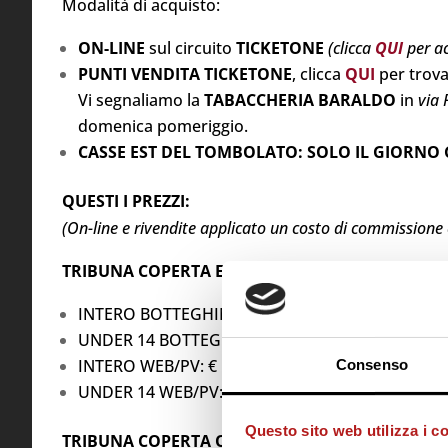
Modalità di acquisto:
ON-LINE
sul circuito
TICKETONE
(clicca
QUI
per a
PUNTI VENDITA TICKETONE
, clicca
QUI
per trova
Vi segnaliamo la
TABACCHERIA BARALDO
in
via 
domenica pomeriggio.
CASSE EST DEL TOMBOLATO: SOLO IL GIORNO G
QUESTI I PREZZI:
(On-line e rivendite applicato un costo di commissione c
TRIBUNA COPERTA EST
INTERO BOTTEGHINO: € 14,00
UNDER 14 BOTTEGHINO: € 7,00
INTERO WEB/PV: € 10,00
Consenso
UNDER 14 WEB/PV: € 4,50
Questo sito web utilizza i c
TRIBUNA COPERTA OVEST