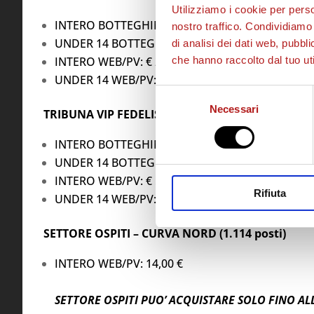
Utilizziamo i cookie per perso
INTERO BOTTEGHINO: € 35,00
nostro traffico. Condividiamo 
UNDER 14 BOTTEGHINO: € 20,00
di analisi dei dati web, pubbl
INTERO WEB/PV: € 28,50
che hanno raccolto dal tuo uti
UNDER 14 WEB/PV: € 13,50
Selezione
Necessari
del
TRIBUNA VIP FEDELISSIMI
consenso
INTERO BOTTEGHINO: € 60,00
UNDER 14 BOTTEGHINO: € 30,00
INTERO WEB/PV: € 58,50
Rifiuta
UNDER 14 WEB/PV: € 28,50
SETTORE OSPITI – CURVA NORD (1.114 posti)
INTERO WEB/PV: 14,00 €
SETTORE OSPITI PUO’ ACQUISTARE SOLO FINO ALL