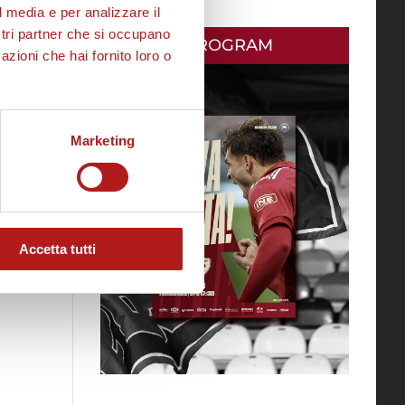
l media e per analizzare il
ostri partner che si occupano
MATCH PROGRAM
azioni che hai fornito loro o
Marketing
Accetta tutti