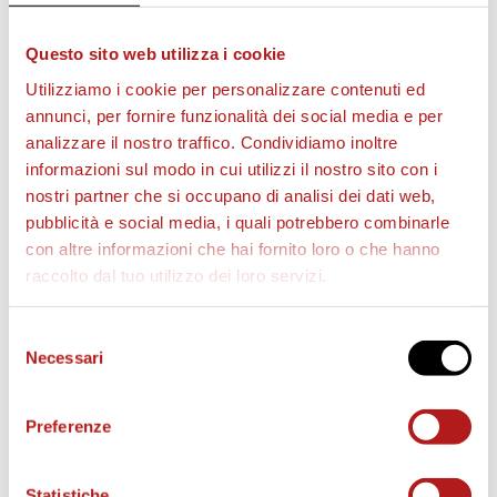
VENDITA o PRENOTAZIONE.
Questo sito web utilizza i cookie
Per bambini sotto i 3 anni
non è necessario
Utilizziamo i cookie per personalizzare contenuti ed
acquistare il tagliando.
annunci, per fornire funzionalità dei social media e per
STADIO PIER CESARE TOMBOLATO
analizzare il nostro traffico. Condividiamo inoltre
informazioni sul modo in cui utilizzi il nostro sito con i
REGOLAMENTO USO STADIO
nostri partner che si occupano di analisi dei dati web,
pubblicità e social media, i quali potrebbero combinarle
con altre informazioni che hai fornito loro o che hanno
raccolto dal tuo utilizzo dei loro servizi.
STAGIONE 2026/27
Selezione
Necessari
del
consenso
Preferenze
Statistiche