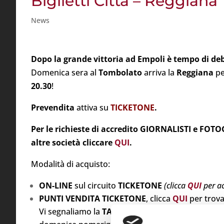
Biglietti Citta – Reggiana
News
Dopo la grande vittoria ad Empoli è tempo di d
Domenica sera al
Tombolato
arriva la
Reggiana
pe
20.30
!
Prevendita
attiva su
TICKETONE
.
Per le richieste di accredito GIORNALISTI e FOT
altre società cliccare
QUI
.
Modalità di acquisto:
ON-LINE
sul circuito
TICKETONE
(clicca
QUI
per a
PUNTI VENDITA TICKETONE
, clicca
QUI
per trova
Vi segnaliamo la
TABACCHERIA BARALDO
in
via 