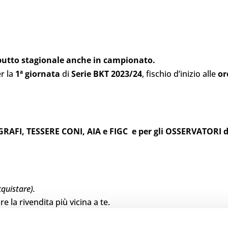
ebutto stagionale anche in campionato.
r la
1ª giornata
di
Serie BKT 2023/24
, fischio d’inizio alle
or
OGRAFI, TESSERE CONI, AIA e FIGC e per gli OSSERVATORI d
cquistare).
re la rivendita più vicina a te.
Roma 41 a Cittadella
, aperta ogni giorno ad esclusione della