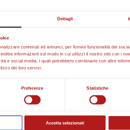
 A PARTIRE DALLE ORE 18.30.
Dettagli
I ALLA STAGIONE ALLE CASSE DEL TOMBOLATO ANCHE N
e della successiva gara casalinga contro il VENEZIA (18
BBONARSI COMODAMENTE ON-LINE O PRESSO LA
ookie
A PER EVITARE CODE AI BOTTEGHINI DEL TOMBOLATO.
nalizzare contenuti ed annunci, per fornire funzionalità dei socia
inoltre informazioni sul modo in cui utilizzi il nostro sito con i n
 per accedere direttamente al link su Ticketone.
icità e social media, i quali potrebbero combinarle con altre inform
lizzo dei loro servizi.
IANA:
mmissione carta di credito di € 1,50)
Preferenze
Statistiche
Accetta selezionati