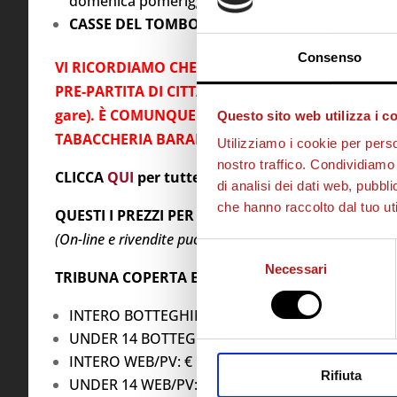
domenica pomeriggio.
CASSE DEL TOMBOLATO: SOLO IL GIORNO GARA
Consenso
VI RICORDIAMO CHE SARÀ POSSIBILE ABBONARS
PRE-PARTITA DI CITTADELLA – REGGIANA (19 gare) 
gare). È COMUNQUE SEMPRE CONSIGLIABILE A
Questo sito web utilizza i c
TABACCHERIA BARALDO IN CENTRO A CITTADELL
Utilizziamo i cookie per perso
nostro traffico. Condividiamo 
CLICCA
QUI
per tutte le info sugli abbonamenti o
di analisi dei dati web, pubbl
che hanno raccolto dal tuo uti
QUESTI I PREZZI PER IL MATCH CONTRO LA REGG
(On-line e rivendite può essere applicato un costo di co
Selezione
Necessari
del
TRIBUNA COPERTA EST
consenso
INTERO BOTTEGHINO: € 14,00
UNDER 14 BOTTEGHINO: € 7,00
INTERO WEB/PV: € 10,00 + s.p.
Rifiuta
UNDER 14 WEB/PV: € 4,50 + s.p.