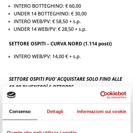
INTERO BOTTEGHINO: € 60,00
UNDER 14 BOTTEGHINO: € 30,00
INTERO WEB/PV: € 58,50 + s.p.
UNDER 14 WEB/PV: € 28,50 + s.p.
SETTORE OSPITI – CURVA NORD (1.114 posti)
INTERO WEB/PV: 14,00 € + s.p.
SETTORE OSPITI PUO’ ACQUISTARE SOLO FINO ALLE
19.00 DI VENERDÌ 6 OTTOBRE.
In sede a Cittadella (Via Ca’ Dai Pase) NESSUNA
VENDITA o PRENOTAZIONE.
Consenso
Dettagli
Informazioni sui cookie
Per bambini sotto i 3 anni
non è necessario
acquistare il tagliando.
Questo sito web utilizza i cookie