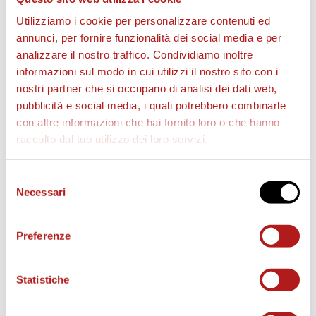
STADIO PIER CESARE TOMBOLATO
Utilizziamo i cookie per personalizzare contenuti ed
annunci, per fornire funzionalità dei social media e per
REGOLAMENTO USO STADIO
analizzare il nostro traffico. Condividiamo inoltre
informazioni sul modo in cui utilizzi il nostro sito con i
nostri partner che si occupano di analisi dei dati web,
pubblicità e social media, i quali potrebbero combinarle
STAGIONE 2026/27
con altre informazioni che hai fornito loro o che hanno
raccolto dal tuo utilizzo dei loro servizi.
Selezione
Necessari
del
consenso
Preferenze
Statistiche