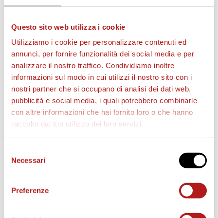
In sede a Cittadella (Via Ca’ Dai Pase) NESSUNA
VENDITA o PRENOTAZIONE.
Questo sito web utilizza i cookie
Per bambini sotto i 3 anni
non è necessario
Utilizziamo i cookie per personalizzare contenuti ed
acquistare il tagliando.
annunci, per fornire funzionalità dei social media e per
analizzare il nostro traffico. Condividiamo inoltre
STADIO PIER CESARE TOMBOLATO
informazioni sul modo in cui utilizzi il nostro sito con i
REGOLAMENTO USO STADIO
nostri partner che si occupano di analisi dei dati web,
pubblicità e social media, i quali potrebbero combinarle
con altre informazioni che hai fornito loro o che hanno
raccolto dal tuo utilizzo dei loro servizi.
STAGIONE 2026/27
Selezione
Necessari
del
consenso
Preferenze